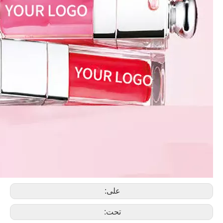
على:
تحت: