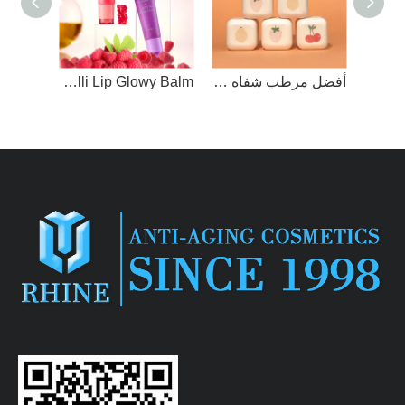
أفضل مرطب شفاه لطيف من العلامة التجارية الخاصة
Syulli Lip Glowy Balm - بيري آند غامي بير
شعار مخصص نباتي عضوي بنكهة الفاكهة العصير فيتامين E مرطب الشفاه زيت الشفاه الممتلئ